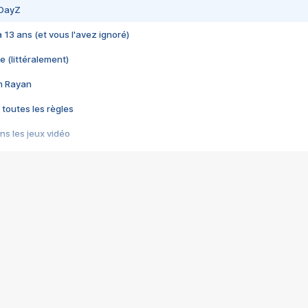
 DayZ
 a 13 ans (et vous l'avez ignoré)
e (littéralement)
im Rayan
 toutes les règles
s les jeux vidéo
us choquant de Rockstar ? - Le scandale BULLY
e plus moche de Steam
du RÊVE tourne au CAUCHEMAR
pendant 8 heures
it… à tort
umiliés par un jeu vidéo
ire - Final Fantasy 8