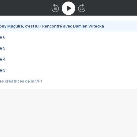
bey Maguire, c'est lui ! Rencontre avec Damien Witecka
e 6
e 5
e 4
e 3
s créatrices de la VF !
e 2
e 1
e Mektoub My Love arrive enfin ! Rencontre avec Shaïn Boumedine et Sal
i : après Toni en famille
elle réalise le bouleversant Dites lui que je l'aime