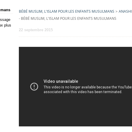
ulmans
BÉBÉ MUSLIM, L'ISLAM POUR LES ENFANTS MUSULMANS
>
ANASHI
- BÉBÉ MUSLIM, L'ISLAM POUR LES ENFANTS MUSULMANS
issage
ux plus
22 septembre 2015