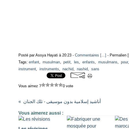
Posté par Assya Hayati à 20:23 -
Commentaires [
…
]
- Permalien [
Tags:
enfant
,
musulman
,
petit
,
les
,
enfants
,
musulmans
,
pour
instrument
,
instruments
,
nachid
,
nashid
,
sans
Vous aimez ?
0 vote
أناشيد إسلامية بدون موسيقى - تلك الجنان
Vous aimerez aussi :
Les révisions