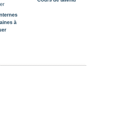
nternes
aines à
uer