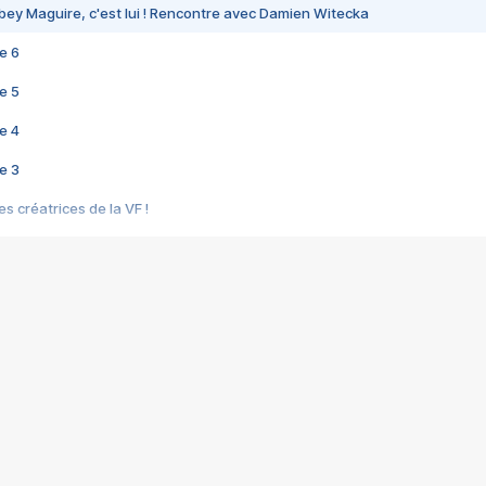
bey Maguire, c'est lui ! Rencontre avec Damien Witecka
e 6
e 5
e 4
e 3
s créatrices de la VF !
e 2
e 1
e Mektoub My Love arrive enfin ! Rencontre avec Shaïn Boumedine et Sal
i : après Toni en famille
elle réalise le bouleversant Dites lui que je l'aime
ais ! Rencontre autour de Vie privée de Rebecca Zlotowski
 de Marguerite, Grave... Rencontre avec Ella Rumpf