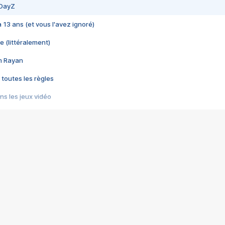
 DayZ
 a 13 ans (et vous l'avez ignoré)
e (littéralement)
im Rayan
 toutes les règles
s les jeux vidéo
us choquant de Rockstar ? - Le scandale BULLY
e plus moche de Steam
du RÊVE tourne au CAUCHEMAR
pendant 8 heures
it… à tort
umiliés par un jeu vidéo
ire - Final Fantasy 8