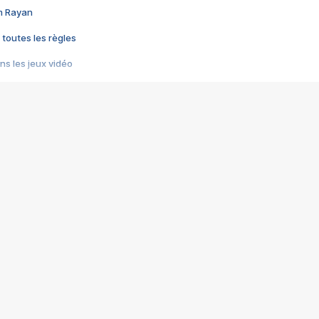
im Rayan
 toutes les règles
s les jeux vidéo
us choquant de Rockstar ? - Le scandale BULLY
e plus moche de Steam
du RÊVE tourne au CAUCHEMAR
pendant 8 heures
it… à tort
umiliés par un jeu vidéo
ire - Final Fantasy 8
ti un empire - Age of Empires
story DOFUS