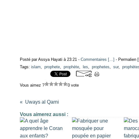
Posté par Assya Hayati à 23:21 -
Commentaires [
…
]
- Permalien [
Tags:
islam
,
prophete
,
prophète
,
les
,
prophetes
,
sur
,
prophète
Vous aimez ?
0 vote
Uways al Qarni
Vous aimerez aussi :