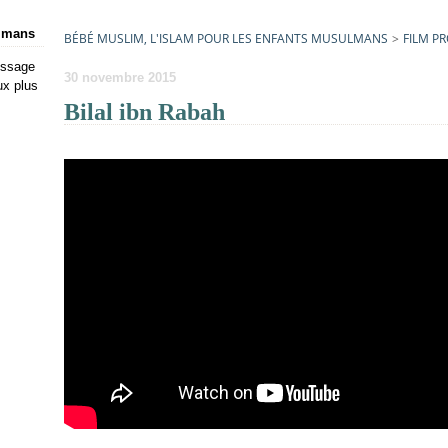
ulmans
BÉBÉ MUSLIM, L'ISLAM POUR LES ENFANTS MUSULMANS
>
FILM P
issage
30 novembre 2015
ux plus
Bilal ibn Rabah