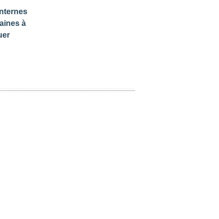
nternes
aines à
uer