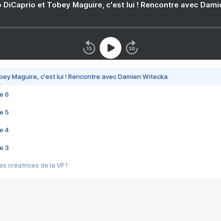
 DiCaprio et Tobey Maguire, c'est lui ! Rencontre avec Dam
bey Maguire, c'est lui ! Rencontre avec Damien Witecka
e 6
e 5
e 4
e 3
s créatrices de la VF !
e 2
e 1
e Mektoub My Love arrive enfin ! Rencontre avec Shaïn Boumedine et Sal