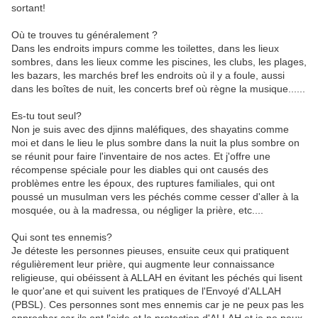
sortant!
Où te trouves tu généralement ?
Dans les endroits impurs comme les toilettes, dans les lieux
sombres, dans les lieux comme les piscines, les clubs, les plages,
les bazars, les marchés bref les endroits où il y a foule, aussi
dans les boîtes de nuit, les concerts bref où règne la musique......
Es-tu tout seul?
Non je suis avec des djinns maléfiques, des shayatins comme
moi et dans le lieu le plus sombre dans la nuit la plus sombre on
se réunit pour faire l'inventaire de nos actes. Et j'offre une
récompense spéciale pour les diables qui ont causés des
problèmes entre les époux, des ruptures familiales, qui ont
poussé un musulman vers les péchés comme cesser d'aller à la
mosquée, ou à la madressa, ou négliger la prière, etc....
Qui sont tes ennemis?
Je déteste les personnes pieuses, ensuite ceux qui pratiquent
régulièrement leur prière, qui augmente leur connaissance
religieuse, qui obéissent à ALLAH en évitant les péchés qui lisent
le quor'ane et qui suivent les pratiques de l'Envoyé d'ALLAH
(PBSL). Ces personnes sont mes ennemis car je ne peux pas les
approcher car ils ont l'aide et la protection d'ALLAH et je ne peux