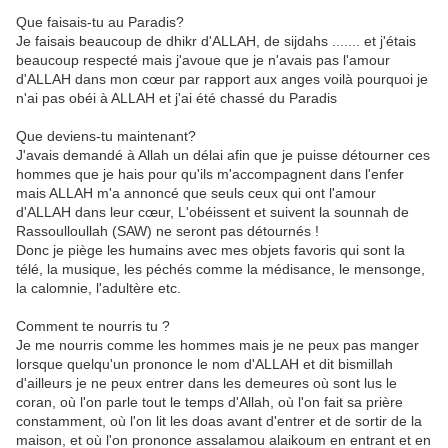
Que faisais-tu au Paradis?
Je faisais beaucoup de dhikr d'ALLAH, de sijdahs ....... et j'étais
beaucoup respecté mais j'avoue que je n'avais pas l'amour
d'ALLAH dans mon cœur par rapport aux anges voilà pourquoi je
n'ai pas obéi à ALLAH et j'ai été chassé du Paradis
Que deviens-tu maintenant?
J'avais demandé à Allah un délai afin que je puisse détourner ces
hommes que je hais pour qu'ils m'accompagnent dans l'enfer
mais ALLAH m'a annoncé que seuls ceux qui ont l'amour
d'ALLAH dans leur cœur, L'obéissent et suivent la sounnah de
Rassoulloullah (SAW) ne seront pas détournés !
Donc je piège les humains avec mes objets favoris qui sont la
télé, la musique, les péchés comme la médisance, le mensonge,
la calomnie, l'adultère etc.
Comment te nourris tu ?
Je me nourris comme les hommes mais je ne peux pas manger
lorsque quelqu'un prononce le nom d'ALLAH et dit bismillah
d'ailleurs je ne peux entrer dans les demeures où sont lus le
coran, où l'on parle tout le temps d'Allah, où l'on fait sa prière
constamment, où l'on lit les doas avant d'entrer et de sortir de la
maison, et où l'on prononce assalamou alaikoum en entrant et en