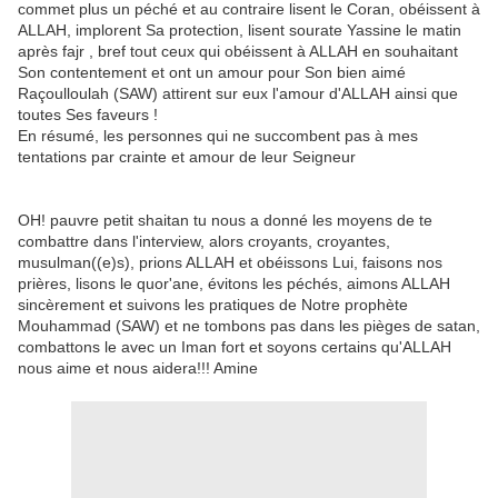
commet plus un péché et au contraire lisent le Coran, obéissent à
ALLAH, implorent Sa protection, lisent sourate Yassine le matin
après fajr , bref tout ceux qui obéissent à ALLAH en souhaitant
Son contentement et ont un amour pour Son bien aimé
Raçoulloulah (SAW) attirent sur eux l'amour d'ALLAH ainsi que
toutes Ses faveurs !
En résumé, les personnes qui ne succombent pas à mes
tentations par crainte et amour de leur Seigneur
OH! pauvre petit shaitan tu nous a donné les moyens de te
combattre dans l'interview, alors croyants, croyantes,
musulman((e)s), prions ALLAH et obéissons Lui, faisons nos
prières, lisons le quor'ane, évitons les péchés, aimons ALLAH
sincèrement et suivons les pratiques de Notre prophète
Mouhammad (SAW) et ne tombons pas dans les pièges de satan,
combattons le avec un Iman fort et soyons certains qu'ALLAH
nous aime et nous aidera!!! Amine