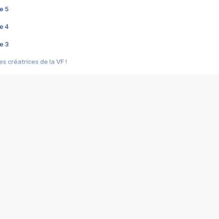
e 5
e 4
e 3
s créatrices de la VF !
e 2
e 1
e Mektoub My Love arrive enfin ! Rencontre avec Shaïn Boumedine et Sal
i : après Toni en famille
elle réalise le bouleversant Dites lui que je l'aime
ais ! Rencontre autour de Vie privée de Rebecca Zlotowski
 de Marguerite, Grave... Rencontre avec Ella Rumpf
 Les Rêveurs, un film intime sur la santé mentale