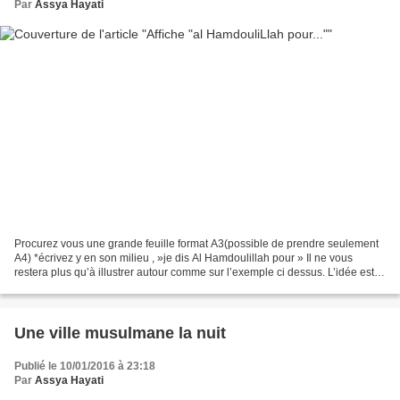
Par
Assya Hayati
Procurez vous une grande feuille format A3(possible de prendre seulement
A4) *écrivez y en son milieu , »je dis Al Hamdoulillah pour » Il ne vous
restera plus qu’à illustrer autour comme sur l’exemple ci dessus. L’idée est
de réaliser un dialogue autour...
Une ville musulmane la nuit
Publié le 10/01/2016 à 23:18
Par
Assya Hayati