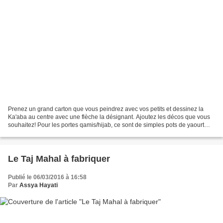
Prenez un grand carton que vous peindrez avec vos petits et dessinez la
Ka'aba au centre avec une flèche la désignant. Ajoutez les décos que vous
souhaitez! Pour les portes qamis/hijab, ce sont de simples pots de yaourt
nettoyés, peints, et collés! s...
Le Taj Mahal à fabriquer
Publié le 06/03/2016 à 16:58
Par
Assya Hayati