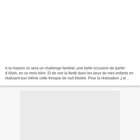
A la maison ce sera un challenge familial ,une belle occasion de parler
d’Allah, en ce mois béni .Et de voir la fierté dans les yeux de mes enfants en
réalisant eux même cette fresque de nuit étoilée. Pour la réalisation ,j’ai
utilisé deux grandes feuilles(format...