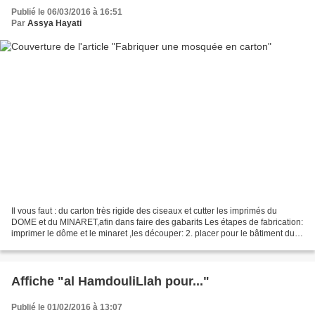
Publié le 06/03/2016 à 16:51
Par
Assya Hayati
Il vous faut : du carton très rigide des ciseaux et cutter les imprimés du
DOME et du MINARET,afin dans faire des gabarits Les étapes de fabrication:
imprimer le dôme et le minaret ,les découper: 2. placer pour le bâtiment du
dôme une feuille normale...
Affiche "al HamdouliLlah pour..."
Publié le 01/02/2016 à 13:07