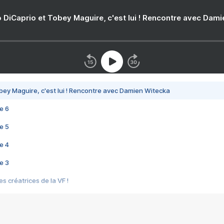
 DiCaprio et Tobey Maguire, c'est lui ! Rencontre avec Dam
bey Maguire, c'est lui ! Rencontre avec Damien Witecka
e 6
e 5
e 4
e 3
s créatrices de la VF !
e 2
e 1