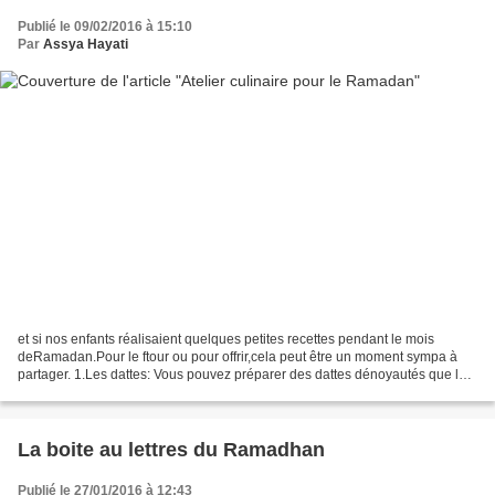
Publié le 09/02/2016 à 15:10
Par
Assya Hayati
et si nos enfants réalisaient quelques petites recettes pendant le mois
deRamadan.Pour le ftour ou pour offrir,cela peut être un moment sympa à
partager. 1.Les dattes: Vous pouvez préparer des dattes dénoyautés que les
enfants vont garnir avec des choses...
La boite au lettres du Ramadhan
Publié le 27/01/2016 à 12:43