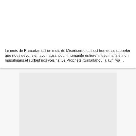
Le mois de Ramadan est un mois de Miséricorde et il est bon de se rappeler
que nous devons en avoir aussi pour l’humanité entière ,musulmans et non
musulmans et surtout nos voisins. Le Prophète (Sallallâhou ‘alayhi wa
sallam) dit une fois : « Par Allah,...