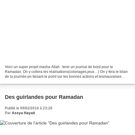
Voici un super projet masha Allah : tenir un journal de bord pour le
Ramadan. On y collera les réalisations(coloriages,jeux…) On y fera le bilan
de la journée,en faisant le point sur les bonnes actions et lesmauvaises
actions On y notera ce qu’ils ont...
Des guirlandes pour Ramadan
Publié le 09/02/2016 à 23:26
Par
Assya Hayati