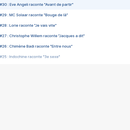
#30 : Eve Angeli raconte "Avant de partir"
#29 : MC Solaar raconte "Bouge de là"
28 : Lorie raconte "Je vais vite"
#27 : Christophe Willem raconte "Jacques a dit"
#26 : Chimène Badi raconte "Entre nous"
#25 : Indochine raconte "3e sexe"
#24 : Zaho raconte "C'est chelou"
#23 : Patrick Bruel raconte "Au café des délices"
#22 : Kyo raconte "Le chemin"
#21 : Nolwenn Leroy raconte "Cassé"
#20 : Patrick Hernandez raconte "Born to be alive"
#19 : Lorie raconte "Près de moi"
#18 : Michael Jones raconte "A nos actes manqués" (avec Jean-Jacque