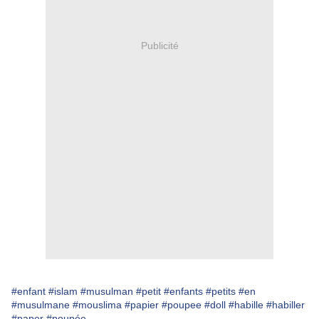
Publicité
#enfant
#islam
#musulman
#petit
#enfants
#petits
#en
#musulmane
#mouslima
#papier
#poupee
#doll
#habille
#habiller
#paper
#poupée