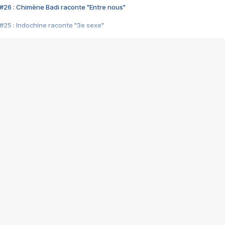
#26 : Chimène Badi raconte "Entre nous"
#25 : Indochine raconte "3e sexe"
#24 : Zaho raconte "C'est chelou"
#23 : Patrick Bruel raconte "Au café des délices"
#22 : Kyo raconte "Le chemin"
#21 : Nolwenn Leroy raconte "Cassé"
#20 : Patrick Hernandez raconte "Born to be alive"
#19 : Lorie raconte "Près de moi"
#18 : Michael Jones raconte "A nos actes manqués" (avec Jean-Jacque
#17 : Khaled raconte "Aïcha"
#16 : Corneille raconte "Parce qu'on vient de loin"
#15 : Indochine raconte "L'aventurier"
14 : Lorie raconte "Sur un air latino"