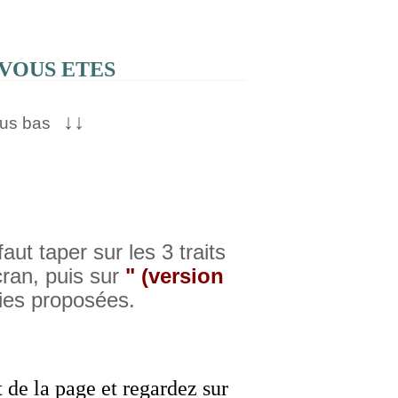
SI VOUS ETES
↓
↓
lus bas
 faut taper sur les 3 traits
cran, puis sur
" (version
ies proposées.
de la page et regardez sur