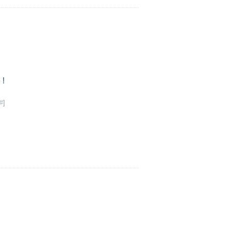
 !
#
]