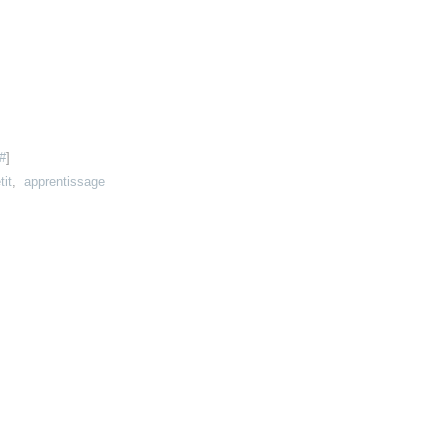
#
]
tit
,
apprentissage