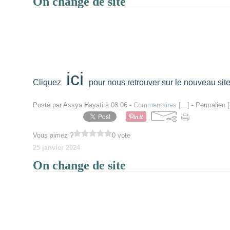
On change de site
ici
Cliquez
pour nous retrouver sur le nouveau site
Posté par Assya Hayati à 08:06 -
Commentaires [
…
]
- Permalien [
Vous aimez ?
0 vote
25 janvier 2024
On change de site