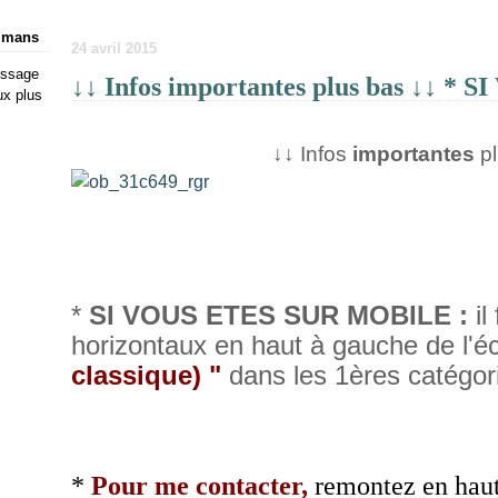
ulmans
24 avril 2015
issage
↓↓ Infos importantes plus bas ↓↓ * 
ux plus
↓
↓
Infos
importantes
p
*
SI VOUS ETES SUR MOBILE :
il
horizontaux en haut à gauche de l'é
classique) "
dans les 1ères catégor
*
Pour me contacter,
remontez en haut 