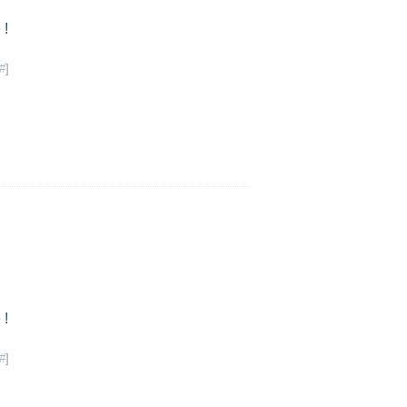
 !
#
]
 !
#
]