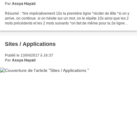
Par
Assya Hayati
Résumé : *lire impérativement 10x la première ligne *réciter de tête *si on y
arrive, on continue. si on hésite sur un mot, on le répète 10x ainsi que les 2
mots précédents et les 2 mots suivants *on fait de même pour la 2e ligne
*une fois la 2e ligne...
Sites / Applications
Publié le 13/04/2017 à 16:37
Par
Assya Hayati