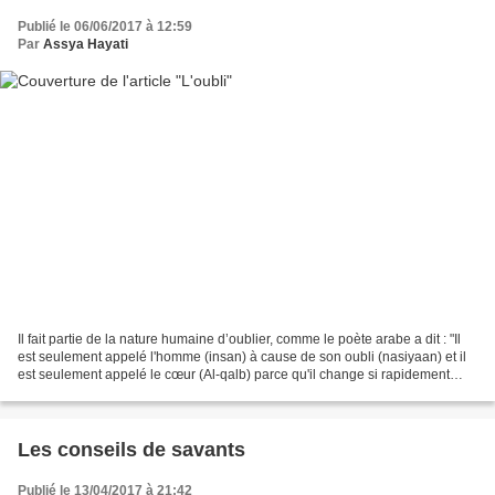
Publié le 06/06/2017 à 12:59
Par
Assya Hayati
Il fait partie de la nature humaine d’oublier, comme le poète arabe a dit : "Il
est seulement appelé l'homme (insan) à cause de son oubli (nasiyaan) et il
est seulement appelé le cœur (Al-qalb) parce qu'il change si rapidement
(yataqallib)." Dans le passé...
Les conseils de savants
Publié le 13/04/2017 à 21:42