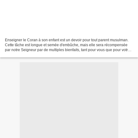
Enseigner le Coran à son enfant est un devoir pour tout parent musulman.
Cette tâche est longue et semée d'embûche, mais elle sera récompensée
par notre Seigneur par de multiples bienfaits, tant pour vous que pour votre
petit muslim ! J'ai réuni en cet...