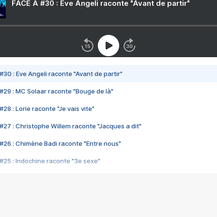
FACE A #30 : Eve Angeli raconte "Avant de partir"
#30 : Eve Angeli raconte "Avant de partir"
#29 : MC Solaar raconte "Bouge de là"
28 : Lorie raconte "Je vais vite"
#27 : Christophe Willem raconte "Jacques a dit"
#26 : Chimène Badi raconte "Entre nous"
#25 : Indochine raconte "3e sexe"
#24 : Zaho raconte "C'est chelou"
#23 : Patrick Bruel raconte "Au café des délices"
#22 : Kyo raconte "Le chemin"