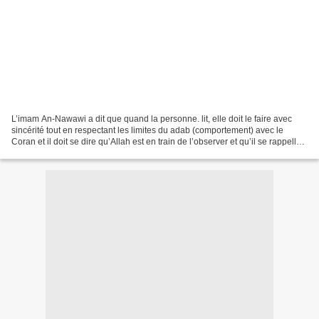
L’imam An-Nawawi a dit que quand la personne. lit, elle doit le faire avec
sincérité tout en respectant les limites du adab (comportement) avec le
Coran et il doit se dire qu’Allah est en train de l’observer et qu’il se rappelle
qu’il est en train d’invoquer...