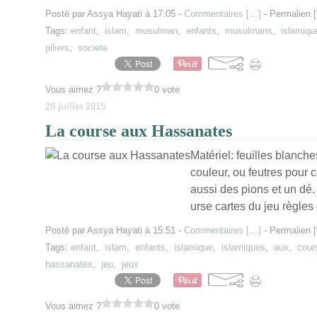
Posté par Assya Hayati à 17:05 -
Commentaires [
…
]
- Permalien [
Tags:
enfant
,
islam
,
musulman
,
enfants
,
musulmans
,
islamiqu
piliers
,
societe
Vous aimez ?
0 vote
28 juillet 2015
La course aux Hassanates
Matériel: feuilles blanch
couleur, ou feutres pour c
aussi des pions et un dé.
urse cartes du jeu règles 
Posté par Assya Hayati à 15:51 -
Commentaires [
…
]
- Permalien [
Tags:
enfant
,
islam
,
enfants
,
islamique
,
islamiques
,
aux
,
cour
hassanates
,
jeu
,
jeux
Vous aimez ?
0 vote