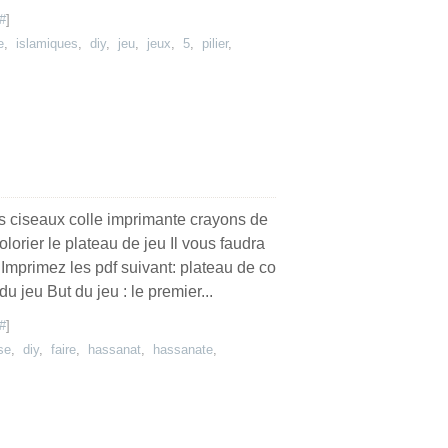
#
]
e
,
islamiques
,
diy
,
jeu
,
jeux
,
5
,
pilier
,
es ciseaux colle imprimante crayons de
olorier le plateau de jeu Il vous faudra
 Imprimez les pdf suivant: plateau de co
du jeu But du jeu : le premier...
#
]
se
,
diy
,
faire
,
hassanat
,
hassanate
,