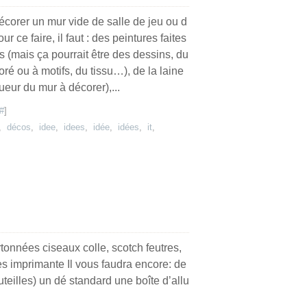
décorer un mur vide de salle de jeu ou d
r ce faire, il faut : des peintures faites
s (mais ça pourrait être des dessins, du
loré ou à motifs, du tissu…), de la laine
gueur du mur à décorer),...
#
]
,
décos
,
idee
,
idees
,
idée
,
idées
,
it
,
artonnées ciseaux colle, scotch feutres,
s imprimante Il vous faudra encore: de
uteilles) un dé standard une boîte d’allu