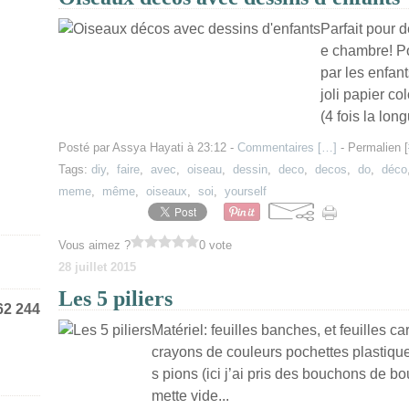
Parfait pour 
e chambre! Pou
par les enfant
joli papier co
(4 fois la lon
Posté par Assya Hayati à 23:12 -
Commentaires [
…
]
- Permalien [
Tags:
diy
,
faire
,
avec
,
oiseau
,
dessin
,
deco
,
decos
,
do
,
déco
meme
,
même
,
oiseaux
,
soi
,
yourself
Vous aimez ?
0 vote
28 juillet 2015
Les 5 piliers
62 244
Matériel: feuilles banches, et feuilles c
crayons de couleurs pochettes plastique
s pions (ici j’ai pris des bouchons de bo
mette vide...