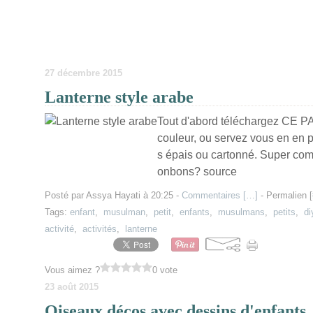
27 décembre 2015
Lanterne style arabe
Tout d'abord téléchargez CE PA
couleur, ou servez vous en en 
s épais ou cartonné. Super comm
onbons? source
Posté par Assya Hayati à 20:25 -
Commentaires [
…
]
- Permalien [
Tags:
enfant
,
musulman
,
petit
,
enfants
,
musulmans
,
petits
,
di
activité
,
activités
,
lanterne
Vous aimez ?
0 vote
23 août 2015
Oiseaux décos avec dessins d'enfants