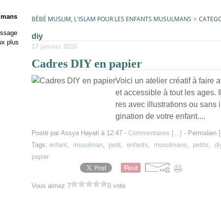
ulmans
BÉBÉ MUSLIM, L'ISLAM POUR LES ENFANTS MUSULMANS
>
CATEGO
issage
diy
ux plus
27 janvier 2016
Cadres DIY en papier
Voici un atelier créatif à faire 
et accessible à tout les ages. 
res avec illustrations ou sans i
gination de votre enfant....
Posté par Assya Hayati à 12:47 -
Commentaires [
…
]
- Permalien [
Tags:
enfant
,
musulman
,
petit
,
enfants
,
musulmans
,
petits
,
di
papier
Vous aimez ?
0 vote