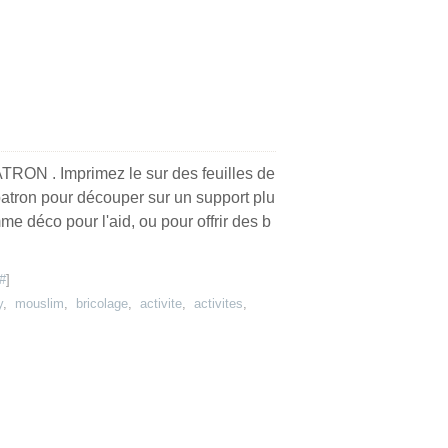
TRON . Imprimez le sur des feuilles de
patron pour découper sur un support plu
e déco pour l'aid, ou pour offrir des b
#
]
y
,
mouslim
,
bricolage
,
activite
,
activites
,