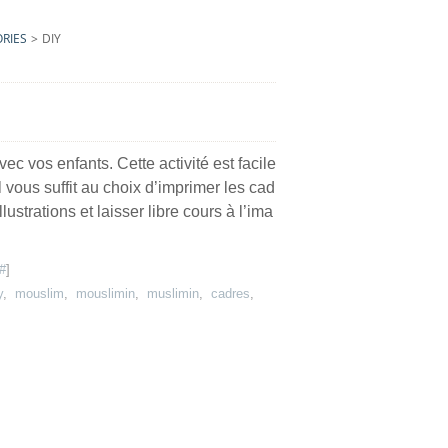
RIES
>
DIY
avec vos enfants. Cette activité est facile
Il vous suffit au choix d’imprimer les cad
llustrations et laisser libre cours à l’ima
#
]
y
,
mouslim
,
mouslimin
,
muslimin
,
cadres
,