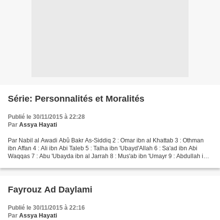
Série: Personnalités et Moralités
Publié le 30/11/2015 à 22:28
Par
Assya Hayati
Par Nabil al Awadi Abû Bakr As-Siddiq 2 : Omar ibn al Khattab 3 : Othman
ibn Affan 4 : Ali ibn Abi Taleb 5 : Talha ibn 'Ubayd'Allah 6 : Sa'ad ibn Abi
Waqqas 7 : Abu 'Ubayda ibn al Jarrah 8 : Mus'ab ibn 'Umayr 9 : Abdullah ibn
Mas'ud 10 : Bilal ibn Rabah...
Fayrouz Ad Daylami
Publié le 30/11/2015 à 22:16
Par
Assya Hayati