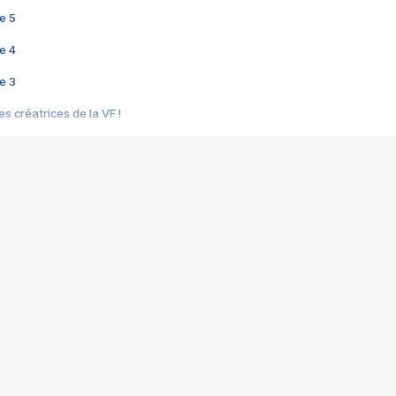
e 5
e 4
e 3
s créatrices de la VF !
e 2
e 1
e Mektoub My Love arrive enfin ! Rencontre avec Shaïn Boumedine et Sal
i : après Toni en famille
elle réalise le bouleversant Dites lui que je l'aime
ais ! Rencontre autour de Vie privée de Rebecca Zlotowski
 de Marguerite, Grave... Rencontre avec Ella Rumpf
 Les Rêveurs, un film intime sur la santé mentale