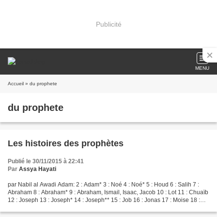
Publicité
MENU
Accueil
» du prophete
du prophete
Les histoires des prophètes
Publié le 30/11/2015 à 22:41
Par
Assya Hayati
par Nabil al Awadi Adam: 2 : Adam* 3 : Noé 4 : Noé* 5 : Houd 6 : Salih 7 :
Abraham 8 : Abraham* 9 : Abraham, Ismail, Isaac, Jacob 10 : Lot 11 : Chuaïb
12 : Joseph 13 : Joseph* 14 : Joseph** 15 : Job 16 : Jonas 17 : Moise 18 :
Moise* 19 : Moise** 20 :...