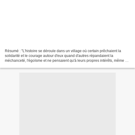
Résumé : "L'histoire se déroule dans un village où certain prêchaient la
solidarité et le courage autour d'eux quand d'autres répandaient la
méchanceté, l'égoïsme et ne pensaient qu'à leurs propres intérêts, même si
cela devait nuire aux autres. Tuva,...