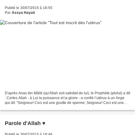
Publié le 30/07/2015 à 18:55
Par
Assya Hayati
D'après Anas ibn Mâlik (qu'Allah soit satisfait de lui), le Prophète (pbAsl) a dit
: Certes Allah - à Lui la puissance et la gloire - a confié l’utérus à un Ange
qui dit: "Seigneur! Ceci est une goutte de sperme; Seigneur! Ceci est une
adhérence; Seigneur!...
Parole d'Allah ♥
Publié le 30/07/2015 à 18:46