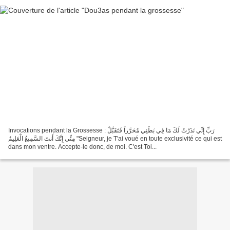
Invocations pendant la Grossesse : رَبِّ إِنِّي نَذَرْتُ لَكَ مَا فِي بَطْنِي مُحَرَّراً فَتَقَبَّلْ
مِنِّي إِنَّكَ أَنتَ السَّمِيعُ الْعَلِيمُ "Seigneur, je T'ai voué en toute exclusivité ce qui est
dans mon ventre. Accepte-le donc, de moi. C'est Toi...