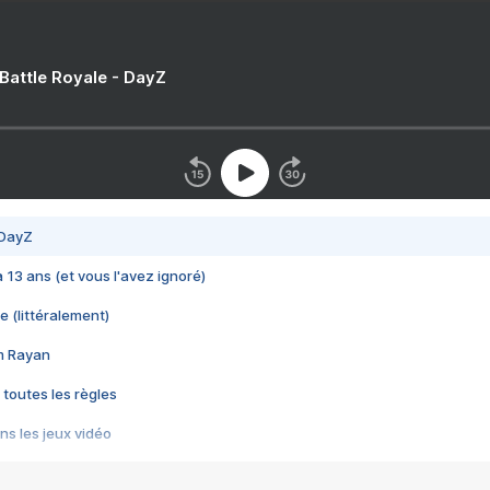
 Battle Royale - DayZ
 DayZ
 a 13 ans (et vous l'avez ignoré)
e (littéralement)
im Rayan
 toutes les règles
s les jeux vidéo
us choquant de Rockstar ? - Le scandale BULLY