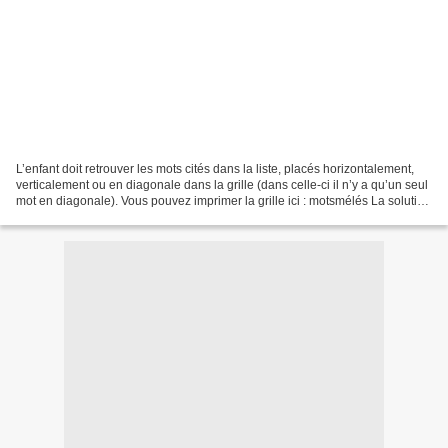
L’enfant doit retrouver les mots cités dans la liste, placés horizontalement,
verticalement ou en diagonale dans la grille (dans celle-ci il n’y a qu’un seul
mot en diagonale). Vous pouvez imprimer la grille ici : motsmélés La solution
se trouve en page...