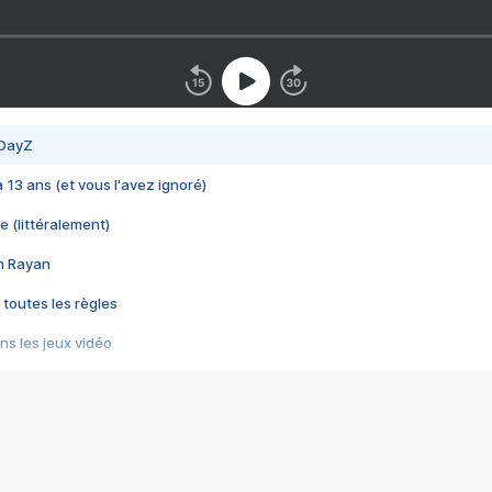
 DayZ
 a 13 ans (et vous l'avez ignoré)
e (littéralement)
im Rayan
 toutes les règles
s les jeux vidéo
us choquant de Rockstar ? - Le scandale BULLY
e plus moche de Steam
du RÊVE tourne au CAUCHEMAR