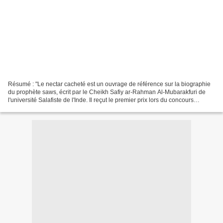
Résumé : "Le nectar cacheté est un ouvrage de référence sur la biographie
du prophète saws, écrit par le Cheikh Safiy ar-Rahman Al-Mubarakfuri de
l'université Salafiste de l'Inde. Il reçut le premier prix lors du concours
organisé à la Mecque par la ligue...