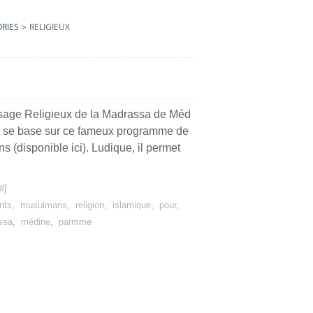
RIES
>
RELIGIEUX
age Religieux de la Madrassa de Méd
 qui se base sur ce fameux programme de
s (disponible ici). Ludique, il permet
#
]
nts
,
musulmans
,
religion
,
islamique
,
pour
,
ssa
,
médine
,
parmme