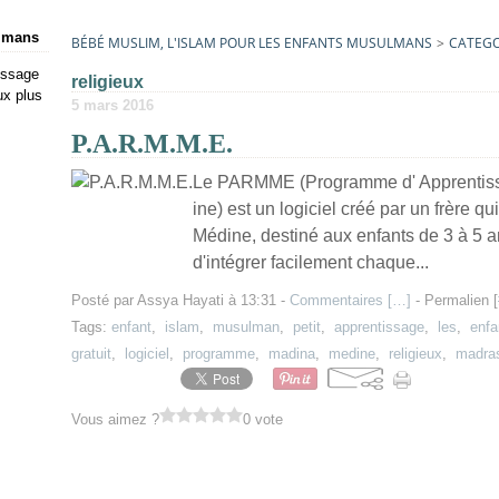
ulmans
BÉBÉ MUSLIM, L'ISLAM POUR LES ENFANTS MUSULMANS
>
CATEGO
issage
religieux
ux plus
5 mars 2016
P.A.R.M.M.E.
Le PARMME (Programme d' Apprentiss
ine) est un logiciel créé par un frère
Médine, destiné aux enfants de 3 à 5 an
d'intégrer facilement chaque...
Posté par Assya Hayati à 13:31 -
Commentaires [
…
]
- Permalien [
Tags:
enfant
,
islam
,
musulman
,
petit
,
apprentissage
,
les
,
enfa
gratuit
,
logiciel
,
programme
,
madina
,
medine
,
religieux
,
madra
Vous aimez ?
0 vote