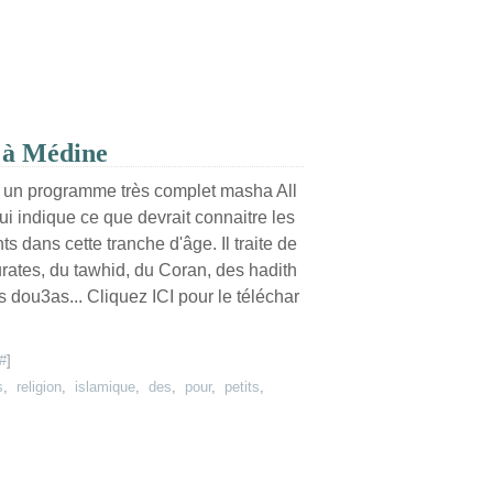
s à Médine
i un programme très complet masha All
ui indique ce que devrait connaitre les
ts dans cette tranche d'âge. Il traite de
rates, du tawhid, du Coran, des hadith
s dou3as... Cliquez ICI pour le téléchar
#
]
s
,
religion
,
islamique
,
des
,
pour
,
petits
,