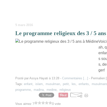
5 mars 2016
Le programme religieux des 3 / 5 an
Voic
ah, q
enfan
s sou
s, de
ger!
Posté par Assya Hayati à 13:28 -
Commentaires [
…
]
- Permalien [
Tags:
enfant
,
islam
,
musulman
,
petit
,
les
,
enfants
,
musulman
programme
,
madina
,
medine
,
religieux
Vous aimez ?
0 vote