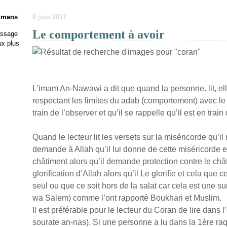
ulmans
8 juin 2017
Le comportement à avoir
issage
ux plus
L’imam An-Nawawi a dit que quand la personne. lit, elle 
respectant les limites du adab (comportement) avec le C
train de l’observer et qu’il se rappelle qu’il est en train
Quand le lecteur lit les versets sur la miséricorde qu’il
demande à Allah qu’il lui donne de cette miséricorde et 
châtiment alors qu’il demande protection contre le châti
glorification d’Allah alors qu’il Le glorifie et cela que
seul ou que ce soit hors de la salat car cela est une 
wa Salem) comme l’ont rapporté Boukhari et Muslim.
Il est préférable pour le lecteur du Coran de lire dans l
sourate an-nas). Si une personne a lu dans la 1ère raq