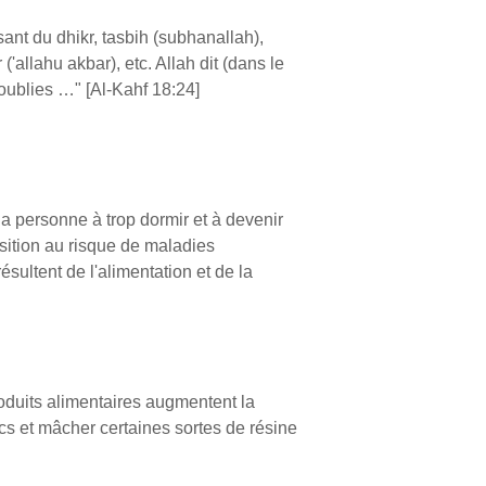
isant du dhikr, tasbih (subhanallah),
r ('allahu akbar), etc. Allah dit (dans le
oublies …" [Al-Kahf 18:24]
a personne à trop dormir et à devenir
sition au risque de maladies
ultent de l'alimentation et de la
oduits alimentaires augmentent la
s et mâcher certaines sortes de résine