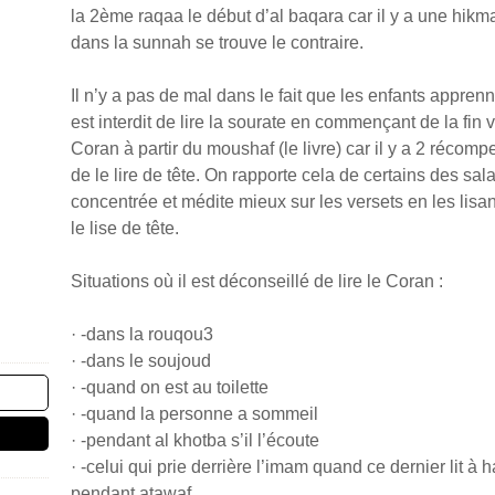
la 2ème raqaa le début d’al baqara car il y a une hikm
dans la sunnah se trouve le contraire.
Il n’y a pas de mal dans le fait que les enfants apprenne
est interdit de lire la sourate en commençant de la fin v
Coran à partir du moushaf (le livre) car il y a 2 réco
de le lire de tête. On rapporte cela de certains des sal
concentrée et médite mieux sur les versets en les lisant 
le lise de tête.
Situations où il est déconseillé de lire le Coran :
· -dans la rouqou3
· -dans le soujoud
· -quand on est au toilette
· -quand la personne a sommeil
· -pendant al khotba s’il l’écoute
· -celui qui prie derrière l’imam quand ce dernier lit à
pendant atawaf