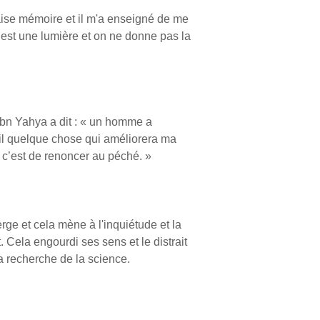
ise mémoire et il m'a enseigné de me
h est une lumière et on ne donne pas la
ibn Yahya a dit : « un homme a
-il quelque chose qui améliorera ma
r, c’est de renoncer au péché. »
e et cela mène à l'inquiétude et la
. Cela engourdi ses sens et le distrait
 recherche de la science.