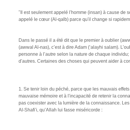
"Il est seulement appelé l'homme (insan) à cause de so
appelé le cœur (Al-qalb) parce qu'il change si rapideme
Dans le passé il a été dit que le premier à oublier (a
(awwal Al-nas), c’est à dire Adam (‘alayhi salam). L’ou
personne à l’autre selon la nature de chaque individu; 
d'autres. Certaines des choses qui peuvent aider à com
1. Se tenir loin du péché, parce que les mauvais effe
mauvaise mémoire et à l'incapacité de retenir la conn
pas coexister avec la lumière de la connaissance. Les 
Al-Shafi'i, qu’Allah lui fasse miséricorde :