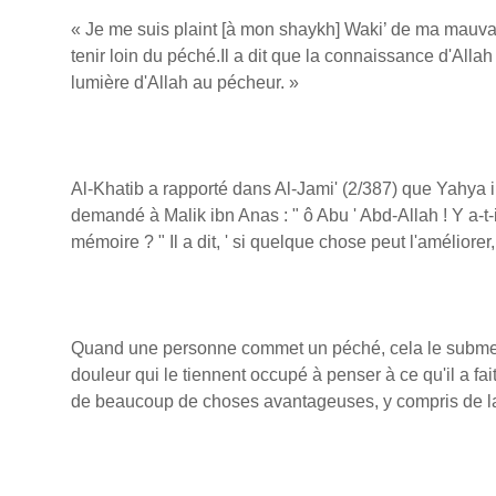
« Je me suis plaint [à mon shaykh] Waki’ de ma mauva
tenir loin du péché.Il a dit que la connaissance d'Alla
lumière d'Allah au pécheur. »
Al-Khatib a rapporté dans Al-Jami' (2/387) que Yahya 
demandé à Malik ibn Anas : " ô Abu ' Abd-Allah ! Y a-t
mémoire ? " Il a dit, ' si quelque chose peut l'améliore
Quand une personne commet un péché, cela le submerg
douleur qui le tiennent occupé à penser à ce qu'il a fait
de beaucoup de choses avantageuses, y compris de la