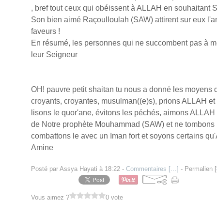
, bref tout ceux qui obéissent à ALLAH en souhaitant
Son bien aimé Raçoulloulah (SAW) attirent sur eux l'
faveurs !
En résumé, les personnes qui ne succombent pas à mes
leur Seigneur
OH! pauvre petit shaitan tu nous a donné les moyens de
croyants, croyantes, musulman((e)s), prions ALLAH et 
lisons le quor'ane, évitons les péchés, aimons ALLAH 
de Notre prophète Mouhammad (SAW) et ne tombons p
combattons le avec un Iman fort et soyons certains qu
Amine
Posté par Assya Hayati à 18:22 -
Commentaires [
…
]
- Permalien [
Vous aimez ?
0 vote