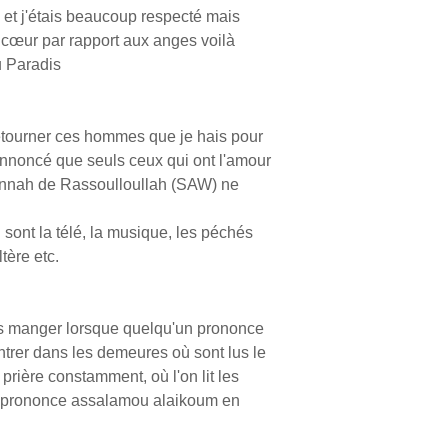
. et j'étais beaucoup respecté mais
cœur par rapport aux anges voilà
u Paradis
détourner ces hommes que je hais pour
nnoncé que seuls ceux qui ont l'amour
ounnah de Rassoulloullah (SAW) ne
sont la télé, la musique, les péchés
tère etc.
s manger lorsque quelqu'un prononce
entrer dans les demeures où sont lus le
a prière constamment, où l'on lit les
'on prononce assalamou alaikoum en