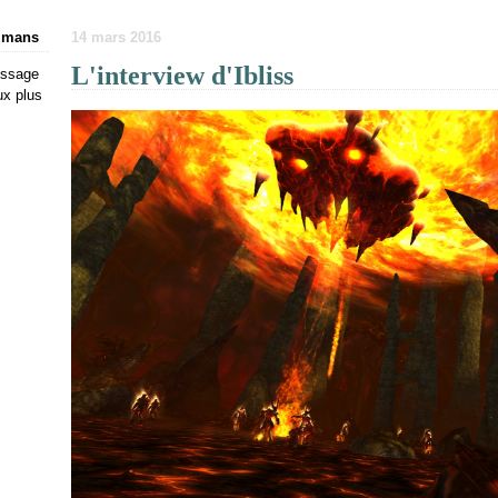
ulmans
14 mars 2016
L'interview d'Ibliss
issage
ux plus