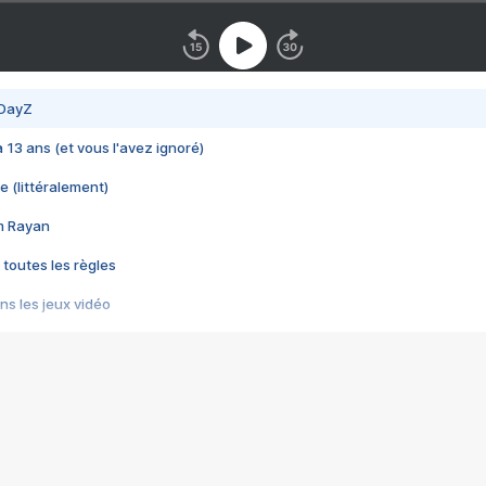
 DayZ
 a 13 ans (et vous l'avez ignoré)
e (littéralement)
im Rayan
 toutes les règles
s les jeux vidéo
us choquant de Rockstar ? - Le scandale BULLY
e plus moche de Steam
du RÊVE tourne au CAUCHEMAR
pendant 8 heures